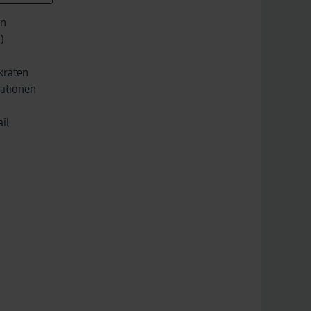
on
)
kraten
mationen
il