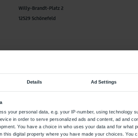
Willy-Brandt-Platz 2
12529 Schönefeld
Details
Ad Settings
Anmeldung zum Presseverte
a
Sie interessieren sich für den BER und
ss your personal data, e.g. your IP-number, using technology s
Immobilienentwicklungen des Flugha
evice in order to serve personalized ads and content, ad and c
opment. You have a choice in who uses your data and for what p
Melden Sie sich jetzt für unseren
on this digital property where you have made your choices. You 