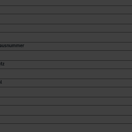
Hausnummer
tz
hl