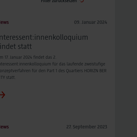
Filter zurücksetzen
News
09. Januar 2024
Interessent:innenkolloquium
findet statt
m 17. Januar 2024 findet das 2.
nteressent:innenkolloquium für das laufende zweistufige
onzeptverfahren für den Part 1 des Quartiers HORIZN BER
ITY statt.
News
27. September 2023
News
27.
Pressem
27.
News
26.
News
26.
News
14.
Eine
Flughafe
Tauschen
Gemeins
Austausc
Septem
Fotos
Septem
Septem
Septem
Septem
HORI
Vision
Zukun
startet
Treff
Sie
Das
mutige
Imm
mit