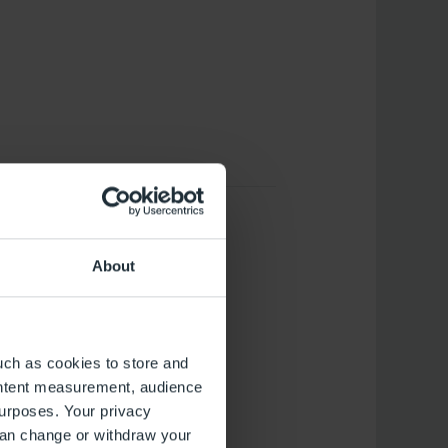
About
iler
 die
uch as cookies to store and
fens?
ontent measurement, audience
urposes. Your privacy
can change or withdraw your