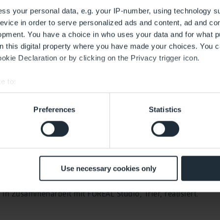
ss your personal data, e.g. your IP-number, using technology s
evice in order to serve personalized ads and content, ad and c
opment. You have a choice in who uses your data and for what p
on this digital property where you have made your choices. You 
kie Declaration or by clicking on the Privacy trigger icon.
e to:
bout your geographical location which can be accurate to within 
 actively scanning it for specific characteristics (fingerprinting)
Preferences
Statistics
 personal data is processed and set your preferences in the
det
 with the best service. This includes cookies necessary for the
 decide at any time whether to accept cookies that help improve 
customise the content according to your interests or use of soci
Use necessary cookies only
mes with effect for the future. The legality of the data processing 
d by this.
in Zusammenarbeit mit FOREAL Studio, Trier, realisiert.
ced Conversions, user-provided data (e.g. an email address) 
 transmitted to Google. This enables Google to attribute conver
 is not transmitted in plain text.