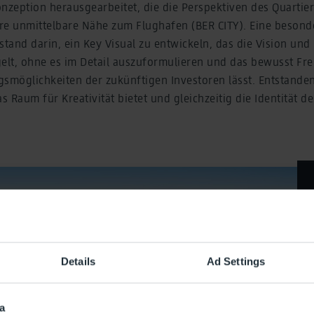
zeption herausgearbeitet, die die Perspektiven des Quartie
re unmittelbare Nähe zum Flughafen (BER CITY). Eine besond
and darin, ein Key Visual zu entwickeln, das die Vision und 
gelt, ohne es im Detail auszuformulieren und das bewusst Fr
smöglichkeiten der zukünftigen Investoren lässt. Entstanden i
s Raum für Kreativität bietet und gleichzeitig die Identität de
Details
Ad Settings
a