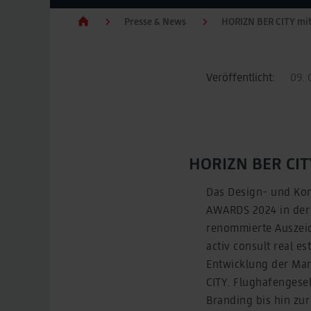
Presse & News
HORIZN BER CITY mi
Veröffentlicht:
09. 
HORIZN BER CIT
Das Design- und Kom
AWARDS 2024 in der 
renommierte Auszeic
activ consult real e
Entwicklung der Mar
CITY. Flughafengese
Branding bis hin zu