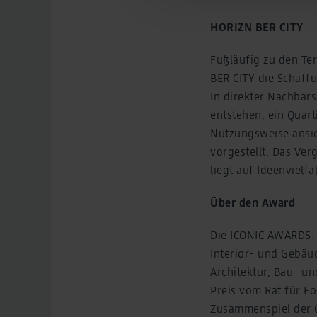
You can find detailed informa
HORIZN BER CITY
Legal Notice
Fußläufig zu den Te
BER CITY die Schaffu
In direkter Nachbar
entstehen, ein Quart
Nutzungsweise ansie
vorgestellt. Das Ver
liegt auf Ideenvielfa
Über den Award
Die ICONIC AWARDS: I
Interior- und Gebäu
Architektur, Bau- u
Preis vom Rat für F
Zusammenspiel der G