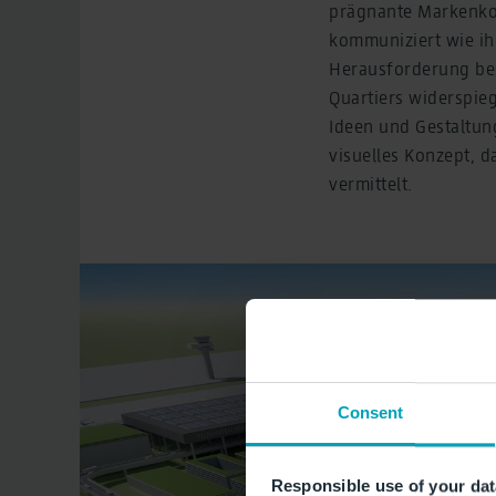
prägnante Markenkon
kommuniziert wie ih
Herausforderung best
Quartiers widerspie
Ideen und Gestaltung
visuelles Konzept, da
vermittelt.
Consent
Responsible use of your dat