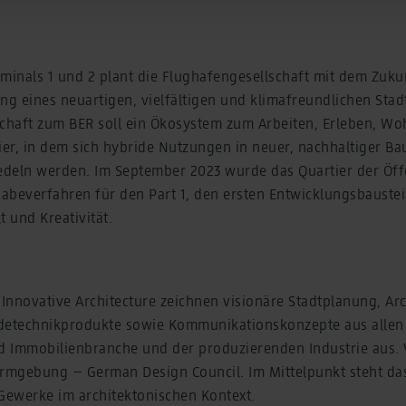
tion under "Show details" and in our
privacy policy
.
rminals 1 und 2 plant die Flughafengesellschaft mit dem Zuk
ng eines neuartigen, vielfältigen und klimafreundlichen Sta
schaft zum BER soll ein Ökosystem zum Arbeiten, Erleben, Wo
ier, in dem sich hybride Nutzungen in neuer, nachhaltiger B
deln werden. Im September 2023 wurde das Quartier der Öffe
gabeverfahren für den Part 1, den ersten Entwicklungsbaustei
lt und Kreativität.
nnovative Architecture zeichnen visionäre Stadtplanung, Arc
detechnikprodukte sowie Kommunikationskonzepte aus allen
nd Immobilienbranche und der produzierenden Industrie aus.
ormgebung – German Design Council. Im Mittelpunkt steht das
ewerke im architektonischen Kontext.