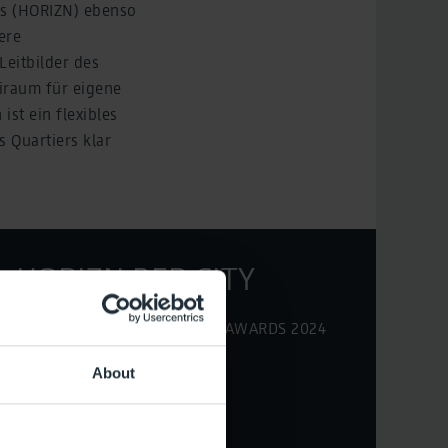
rs (HORIZN) ebenso
ere
Leitbilder des
eiraum für eigene
st ein flexibles
s Quartiers klar
HORIZN BER CITY
HORIZN BER CITY mit ICONIC AWARDS 2024
ausgezeichnet
About
Jetzt ansehen